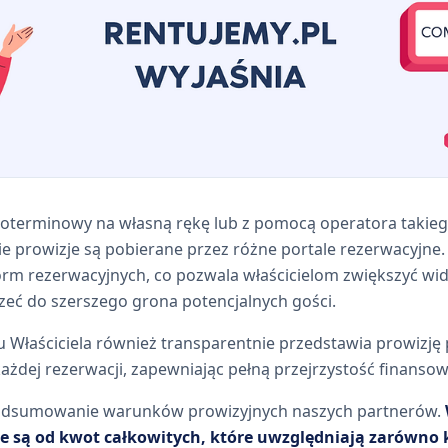
koterminowy na własną rękę lub z pomocą operatora takie
ie prowizje są pobierane przez różne portale rezerwacyjn
form rezerwacyjnych, co pozwala właścicielom zwiększyć w
zeć do szerszego grona potencjalnych gości.
Właściciela również transparentnie przedstawia prowizję 
żdej rezerwacji, zapewniając pełną przejrzystość finansową 
podsumowanie warunków prowizyjnych naszych partnerów.
ne są od kwot całkowitych, które uwzględniają zarówno 