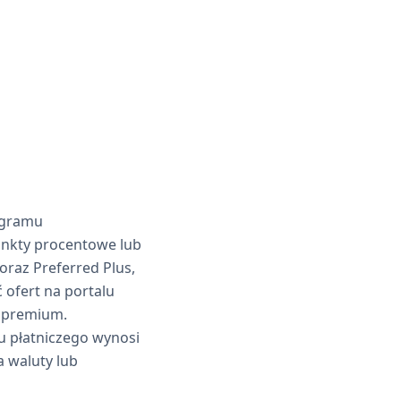
ogramu
unkty procentowe lub
raz Preferred Plus,
 ofert na portalu
h premium.
u płatniczego wynosi
a waluty lub