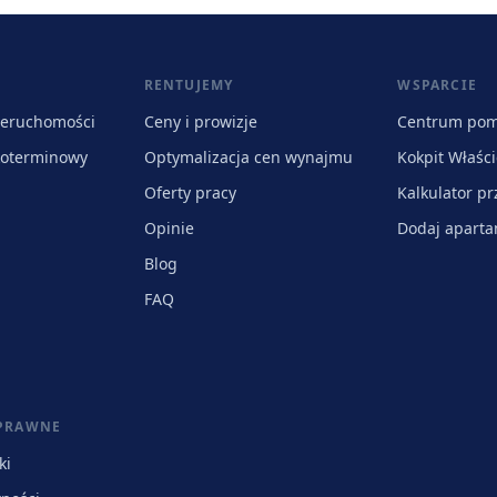
RENTUJEMY
WSPARCIE
ieruchomości
Ceny i prowizje
Centrum po
koterminowy
Optymalizacja cen wynajmu
Kokpit Właści
Oferty pracy
Kalkulator p
Opinie
Dodaj apart
Blog
FAQ
 PRAWNE
ki