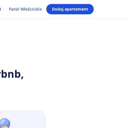
3
Panel Właściciela
Dodaj apartament
rbnb,