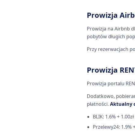
Prowizja Air
Prowizja na Airbnb 
pobytów długich popr
Przy rezerwacjach po
Prowizja RE
Prowizja portalu R
Dodatkowo, pobierana
płatności.
Aktualny c
BLIK: 1.6% + 1.00zł
Przelewy24: 1.9% +