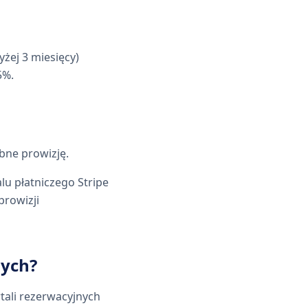
żej 3 miesięcy)
5%.
bne prowizję.
lu płatniczego Stripe
prowizji
nych?
tali rezerwacyjnych