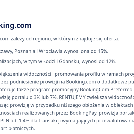
king.com
com zależy od regionu, w którym znajduje się oferta.
zawy, Poznania i Wrocławia wynosi ona od 15%.
alizacjach, w tym w Łodzi i Gdańsku, wynosi od 12%.
zwiększenia widoczności i promowania profilu w ramach pr
zez podniesienie prowizji na Booking.com o dodatkowe p
oferuje także program promocyjny BookingCom Preferred o
wizję portalu o 3% lub 7%. RENTUJEMY zwiększa widoczność
ąc prowizję w przypadku niższego obłożenia w obiektac
nościach realizowanych przez BookingPay, prowizja portal
w PLN lub 1.4% dla transakcji wymagających przewalutowani
rt płatniczych.