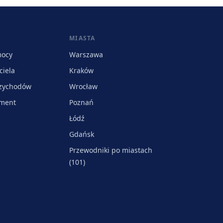
MIASTA
mocy
Warszawa
ciela
Kraków
rzychodów
Wrocław
ament
Poznań
Łódź
Gdańsk
Przewodniki po miastach
(101)