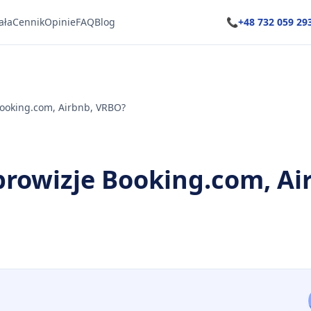
ała
Cennik
Opinie
FAQ
Blog
📞
+48 732 059 29
 Booking.com, Airbnb, VRBO?
 prowizje Booking.com, Ai