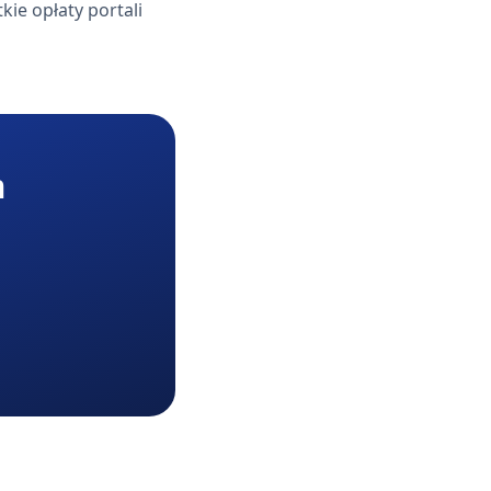
ie opłaty portali
m