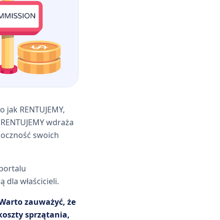
go jak RENTUJEMY,
e. RENTUJEMY wdraża
idoczność swoich
portalu
dla właścicieli.
Warto zauważyć, że
koszty sprzątania,