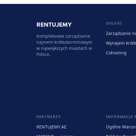
USŁUGI
Zarządzanie n
Kompleksowe zarządzanie
najmem krótkoterminowym
Wynajem krót
w największych miastach w
Cohosting
Polsce.
PARTNERZY
INFORMACJE
RENTUJEMY.AE
Ogólne Warun