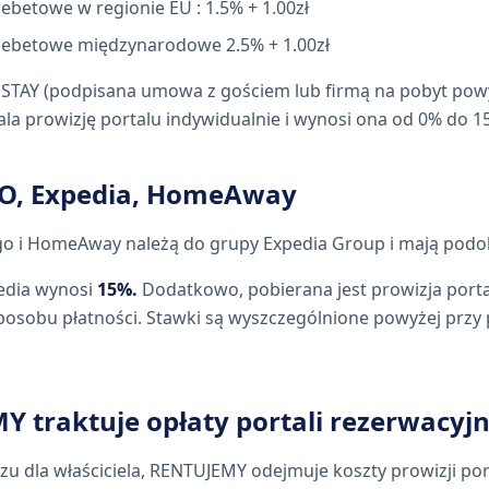
ebetowe w regionie EU : 1.5% + 1.00zł
debetowe międzynarodowe 2.5% + 1.00zł
STAY (podpisana umowa z gościem lub firmą na pobyt powy
a prowizję portalu indywidualnie i wynosi ona od 0% do 1
BO, Expedia, HomeAway
ago i HomeAway należą do grupy Expedia Group i mają podo
pedia wynosi
15%.
Dodatkowo, pobierana jest prowizja porta
sposobu płatności. Stawki są wyszczególnione powyżej przy 
Y traktuje opłaty portali rezerwacyj
szu dla właściciela, RENTUJEMY odejmuje koszty prowizji por