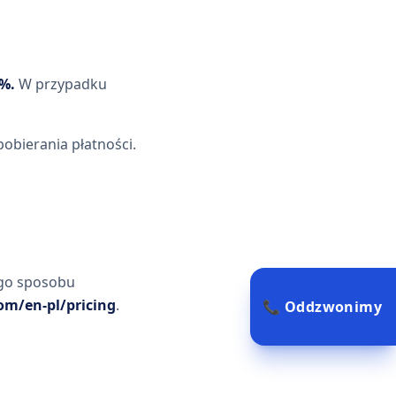
%.
W przypadku
pobierania płatności.
ego sposobu
com/en-pl/pricing
.
📞 Oddzwonimy