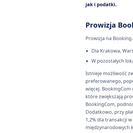
jak i podatki.
Prowizja Boo
Prowizja na Booking.
Dla Krakowa, Wars
W pozostałych lok
Istnieje możliwość 
preferowanego, popr
więcej. BookingCom 
które zwiększają pro
BookingCom, podnosz
Dodatkowo, przy płat
1,2% dla transakcji 
międzynarodowych ka