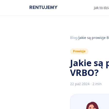
Jak to dzi
Blog
/
Jakie są prowizje
Prowizje
Jakie są
VRBO?
22 paź 2024
·
2 min